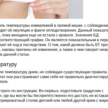
атель температуры измеряемой в прямой кишке, с соблюдени
удят об овуляции и факте оплодотворения. Данный показат
, пока женщина еще не встала с кровати. Значения БД
соответствующий график. Он является показательным в пер
ет её ход в последствии. О том, какой должна быть БТ при
, каковы причины её изменения, а также о чем говорит низк
в данной статье.
ературу
ю температуру днем, не соблюдая существующие правила.
льтат они расстраивают сами себя не правильно диагностиру
теля.
трого по инструкции. Во-первых, подготовьте градусник с
е, где вы могли бы беспрепятственно его достать не встава
 прикроватный столик детский или любой другой крем с жир