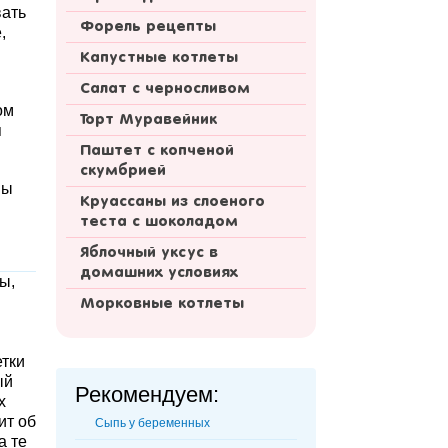
вать
Форель рецепты
,
Капустные котлеты
Салат с черносливом
ом
Торт Муравейник
я
Паштет с копченой
скумбрией
вы
Круассаны из слоеного
теста с шоколадом
Яблочный уксус в
домашних условиях
ы,
Морковные котлеты
етки
ый
Рекомендуем:
х
ит об
Сыпь у беременных
а те