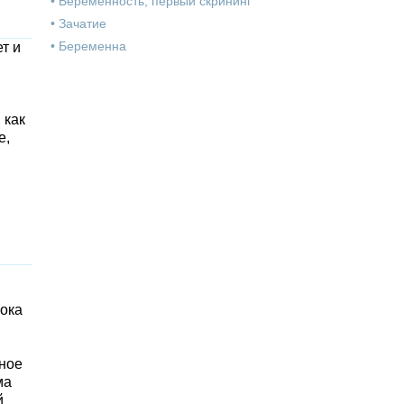
•
Беременность, первый скрининг
•
Зачатие
•
Беременна
т и
 как
е,
пока
нное
ма
й