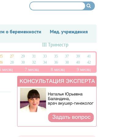
м о беременности
Мед. учреждения
III Триместр
25
27
29
31
33
35
37
39
41
26
28
30
32
34
36
38
40
42
6 месяц
7 месяц
8 месяц
9 месяц