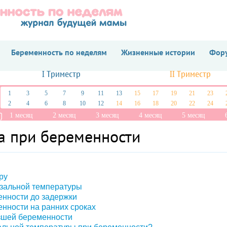
Беременность по неделям
Жизненные истории
Фору
I Триместр
II Триместр
1
3
5
7
9
11
13
15
17
19
21
23
2
4
6
8
10
12
14
16
18
20
22
24
1 месяц
2 месяц
3 месяц
4 месяц
5 месяц
а при беременности
ру
зальной температуры
енности до задержки
нности на ранних сроках
зшей беременности