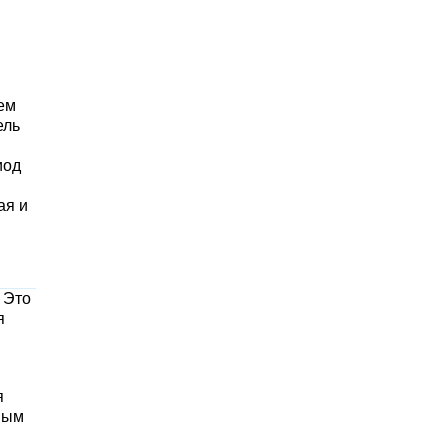
ем
ель
иод
ая и
 Это
я
я
ным