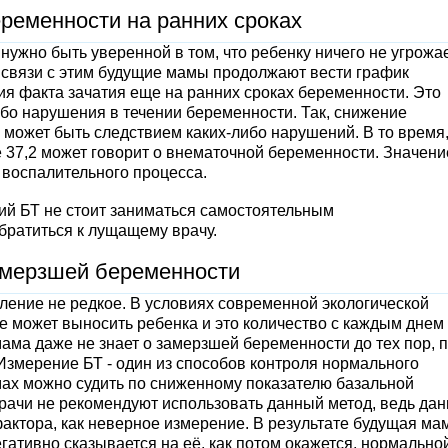
ременности на ранних сроках
ужно быть уверенной в том, что ребенку ничего не угрожае
 В связи с этим будущие мамы продолжают вести график
я факта зачатия еще на ранних сроках беременности. Это
бо нарушения в течении беременности. Так, снижение
может быть следствием каких-либо нарушений. В то время,
37,2 может говорит о внематочной беременности. Значени
 воспалительного процесса.
й БТ не стоит заниматься самостоятельным
братиться к лущащему врачу.
амерзшей беременности
ение не редкое. В условиях современной экологической
е может выносить ребенка и это количество с каждым днем
 мама даже не знает о замерзшей беременности до тех пор, 
Измерение БТ - один из способов контроля нормального
мах можно судить по сниженному показателю базальной
врачи не рекомендуют использовать данный метод, ведь да
актора, как неверное измерение. В результате будущая ма
егативно сказывается на её, как потом окажется, нормально