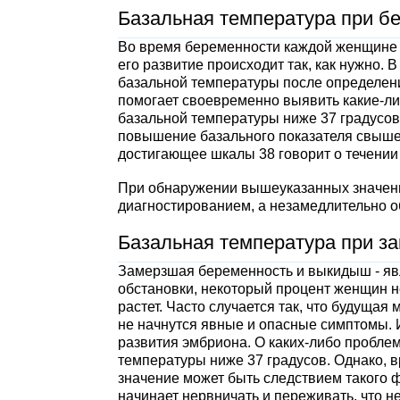
Базальная температура при бе
Во время беременности каждой женщине н
его развитие происходит так, как нужно.
базальной температуры после определени
помогает своевременно выявить какие-ли
базальной температуры ниже 37 градусов 
повышение базального показателя свыше 
достигающее шкалы 38 говорит о течении
При обнаружении вышеуказанных значени
диагностированием, а незамедлительно о
Базальная температура при з
Замерзшая беременность и выкидыш - явл
обстановки, некоторый процент женщин н
растет. Часто случается так, что будущая
не начнутся явные и опасные симптомы. 
развития эмбриона. О каких-либо пробле
температуры ниже 37 градусов. Однако, 
значение может быть следствием такого ф
начинает нервничать и переживать, что н