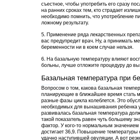
съестное, чтобы употребить его сразу по
на ранних сроках тем, кто страдает изл
необходимо помнить, что употребление п
ложному результату.
5. Применение ряда лекарственных препа
вас предупредит врач. Ну, а принимать м
беременности ни в коем случае нельзя.
6. На базальную температуру влияют вос
больны, лучше отложите процедуру до в
Базальная температура при б
Вопросом о том, какова базальная темпе
планирующие в ближайшее время стать ма
разные фазы цикла колеблется. Это обус
необходимых для вынашивания ребенка ус
развивалась базальная температура долж
такой показатель равен чуть большему з
фактор. У кого-то нормальным значением 
достигает 36,9. Повышение температуры 
удачно наступившей овуляции. А вот рез