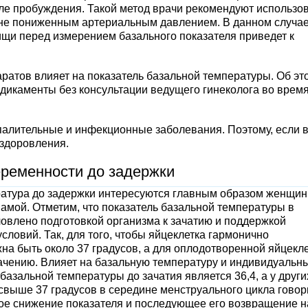
сле пробуждения. Такой метод врачи рекомендуют использо
ишне пониженным артериальным давлением. В данном случае
ищи перед измерением базального показателя приведет к
ратов влияет на показатель базальной температуры. Об эт
едикаменты без консультации ведущего гинеколога во врем
палительные и инфекционные заболевания. Поэтому, если 
ыздоровления.
еременности до задержки
ратура до задержки интересуются главным образом женщин
мой. Отметим, что показатель базальной температуры в
ловлено подготовкой организма к зачатию и поддержкой
ловий. Так, для того, чтобы яйцеклетка гармонично
на быть около 37 градусов, а для оплодотворенной яйцекл
начению. Влияет на базальную температуру и индивидуальн
базальной температуры до зачатия является 36,4, а у други
свыше 37 градусов в середине менструального цикла говор
кое снижение показателя и последующее его возвращение н