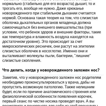
нормально (стабильно для его возраста) дышит, то и
трогать его, вообще не нужно. Даже хрюканье
новорожденного при стабильном дыхании считается
нормой. Основана такая теория на том, что слизистая
оболочка дыхательных органов младенца должна
самоочищаться без внешнего вмешательства (при
условии, что ребенок здоров и внешние факторы, такие
как температура и влажность воздуха находятся на
достаточном уровне). Это происходит за счет
микроскопических ресничек, они растут на эпителии
слизистых оболочек в носоглотке. Именно они и
выталкивают молекулы пыли, бактерии, "лишние"
слизистые скопления.
Что делать, когда у новорожденного заложен нос?
Заметив, что у новорожденного заложен нос родителям
необходимо проконсультироваться у врача, дабы не
пропустить возможную патологию. Также нелишним
будет, если по причине анатомического строения или
физиологической особенности появления корочек,
первый сеанс по чистке носика проведет врач. А вы
посмотрите и почерпнете для себя из этой процедуры