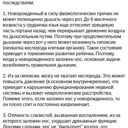
последствиям.
1. Новорожденный в силу физиологических причин не
может полноценно дышать через рот. До 6 месячного
возраста у грудничка язык еще оттесняет хрящевую
часть гортани назад, чем перекрывает движение воздуха
по дыхательным путям. Поэтому при продолжительном
дыхании через рот у него может возникнуть гипоксия
(нехватка кислорода клеткам органов). Такое состояние
приводит к торможению развития ребенка. Поэтому,
когда у новорожденного заложен нос, основная задаче
возобновить правильное дыхание.
2. Из-за гипоксии, мозгу не хватает кислорода. Это может
повысить давление (в основном внутричерепное), что
приведет к нарушению функционирования нервной
системы и вызовет неврологические расстройства.
Помимо этого, если заложен нос у новорожденного, то
он плохо спит и постоянно капризничает.
3. Отечность слизистой, вызванная воспалением, из-за
которого заложен нос, ухудшает дренажные функции.
Другими словами, нос не "фильтрует" воздух, что