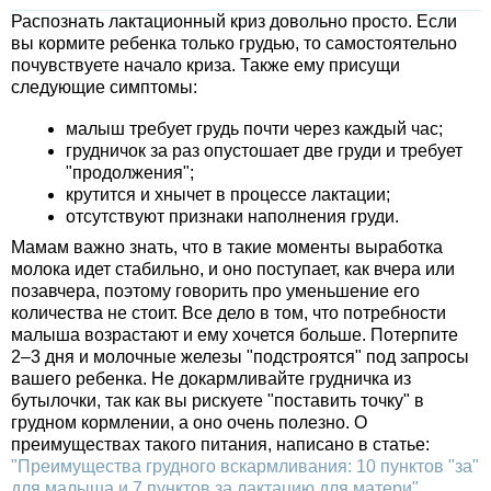
Распознать лактационный криз довольно просто. Если
вы кормите ребенка только грудью, то самостоятельно
почувствуете начало криза. Также ему присущи
следующие симптомы:
малыш требует грудь почти через каждый час;
грудничок за раз опустошает две груди и требует
"продолжения";
крутится и хнычет в процессе лактации;
отсутствуют признаки наполнения груди.
Мамам важно знать, что в такие моменты выработка
молока идет стабильно, и оно поступает, как вчера или
позавчера, поэтому говорить про уменьшение его
количества не стоит. Все дело в том, что потребности
малыша возрастают и ему хочется больше. Потерпите
2–3 дня и молочные железы "подстроятся" под запросы
вашего ребенка. Не докармливайте грудничка из
бутылочки, так как вы рискуете "поставить точку" в
грудном кормлении, а оно очень полезно. О
преимуществах такого питания, написано в статье:
"Преимущества грудного вскармливания: 10 пунктов "за"
для малыша и 7 пунктов за лактацию для матери"
.