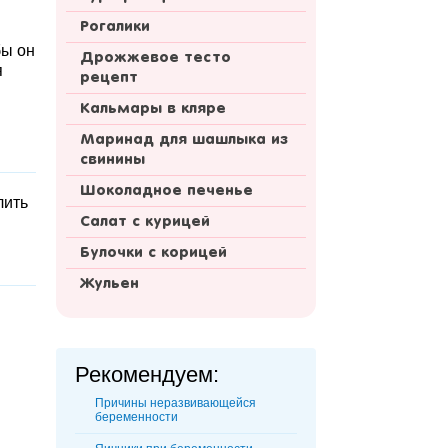
Рогалики
бы он
Дрожжевое тесто
я
рецепт
Кальмары в кляре
Маринад для шашлыка из
свинины
и
Шоколадное печенье
лить
Салат с курицей
Булочки с корицей
Жульен
Рекомендуем:
Причины неразвивающейся
беременности