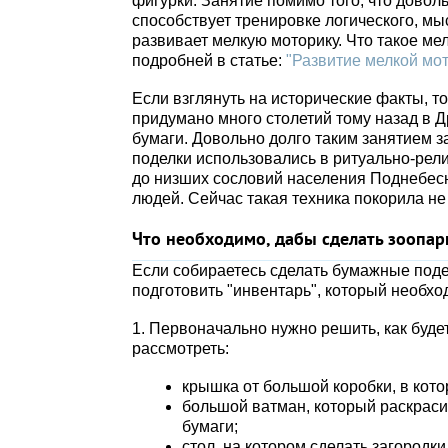
фигурки. Занятие помимо того, что дово
способствует тренировке логического, мы
развивает мелкую моторику. Что такое ме
подробней в статье:
"Развитие мелкой мот
Если взглянуть на исторические факты, то
придумано много столетий тому назад в Д
бумаги. Довольно долго таким занятием з
поделки использовались в ритуально-рел
до низших сословий населения Поднебесн
людей. Сейчас такая техника покорила не 
Что необходимо, дабы сделать зоопар
Если собираетесь сделать бумажные подел
подготовить "инвентарь", который необхо
1. Первоначально нужно решить, как буде
рассмотреть:
крышка от большой коробки, в кот
большой ватман, который раскраси
бумаги;
стол, на котором сделать загородк