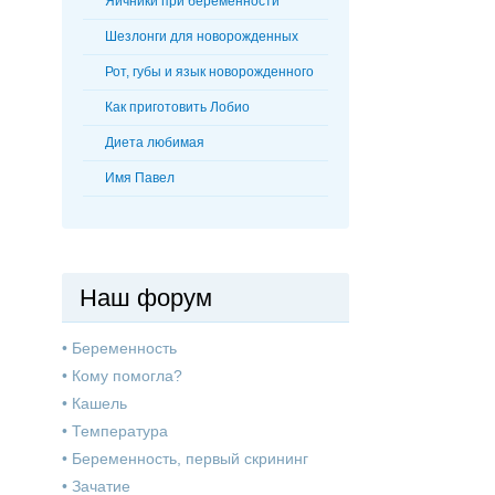
Яичники при беременности
Шезлонги для новорожденных
Рот, губы и язык новорожденного
Как приготовить Лобио
Диета любимая
Имя Павел
Наш форум
•
Беременность
•
Кому помогла?
•
Кашель
•
Температура
•
Беременность, первый скрининг
•
Зачатие