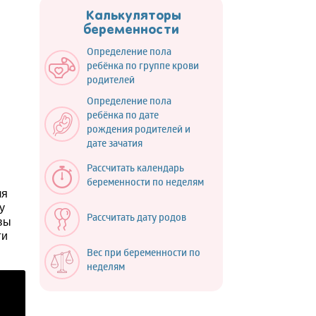
Калькуляторы
беременности
Определение пола
ребёнка по группе крови
родителей
Определение пола
ребёнка по дате
рождения родителей и
дате зачатия
Рассчитать календарь
беременности по неделям
ля
у
Рассчитать дату родов
вы
ги
Вес при беременности по
неделям