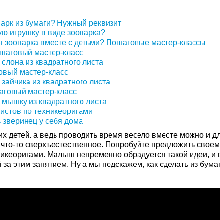
парк из бумаги? Нужный реквизит
ую игрушку в виде зоопарка?
ля зоопарка вместе с детьми? Пошаговые мастер-классы
ошаговый мастер-класс
 слона из квадратного листа
говый мастер-класс
 зайчика из квадратного листа
шаговый мастер-класс
 мышку из квадратного листа
истов по техникеоригами
ь зверинец у себя дома
их детей, а ведь проводить время весело вместе можно и д
 что-то сверхъестественное. Попробуйте предложить своем
никеоригами. Малыш непременно обрадуется такой идеи, и 
 за этим занятием. Ну а мы подскажем, как сделать из бума