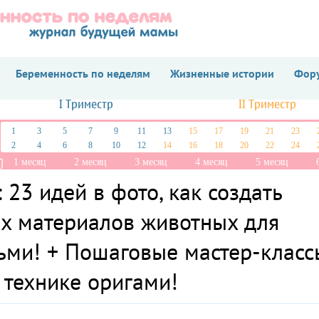
Беременность по неделям
Жизненные истории
Фору
I Триместр
II Триместр
1
3
5
7
9
11
13
15
17
19
21
23
2
4
6
8
10
12
14
16
18
20
22
24
1 месяц
2 месяц
3 месяц
4 месяц
5 месяц
 23 идей в фото, как создать
х материалов животных для
тьми! + Пошаговые мастер-класс
 технике оригами!