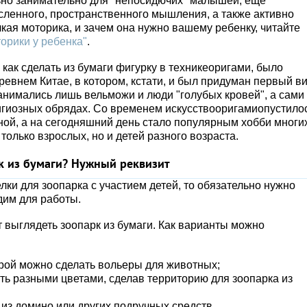
льно занимательно для "непосидючих" малышей, еще
сленного, пространственного мышления, а также активно
лкая моторика, и зачем она нужно вашему ребенку, читайте
орики у ребенка"
.
 как сделать из бумаги фигурку в техникеоригами, было
ревнем Китае, в котором, кстати, и был придуман первый в
анимались лишь вельможи и люди "голубых кровей", а сами
игиозных обрядах. Со временем искусствооригамиопустило
ой, а на сегодняшний день стало популярным хобби многи
только взрослых, но и детей разного возраста.
к из бумаги? Нужный реквизит
ки для зоопарка с участием детей, то обязательно нужно
дим для работы.
т выглядеть зоопарк из бумаги. Как варианты можно
орой можно сделать вольеры для животных;
ть разными цветами, сделав территорию для зоопарка из
и из домино или других подручных средств.