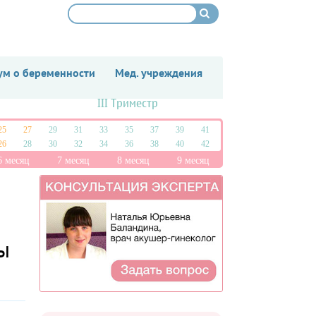
м о беременности
Мед. учреждения
III Триместр
25
27
29
31
33
35
37
39
41
26
28
30
32
34
36
38
40
42
6 месяц
7 месяц
8 месяц
9 месяц
ы