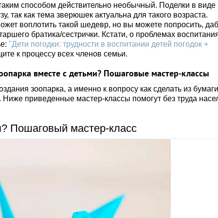
 таким способом действительно необычный. Поделки в виде
у, так как тема зверюшек актуальна для такого возраста.
ожет воплотить такой шедевр, но вы можете попросить, да
таршего братика/сестрички. Кстати, о проблемах воспитани
ье:
"Дети погодки: трудности в воспитании детей погодок +
щите к процессу всех членов семьи.
зоопарка вместе с детьми? Пошаговые мастер-классы
здания зоопарка, а именно к вопросу как сделать из бумаг
. Ниже приведенные мастер-классы помогут без труда насе
я? Пошаговый мастер-класс