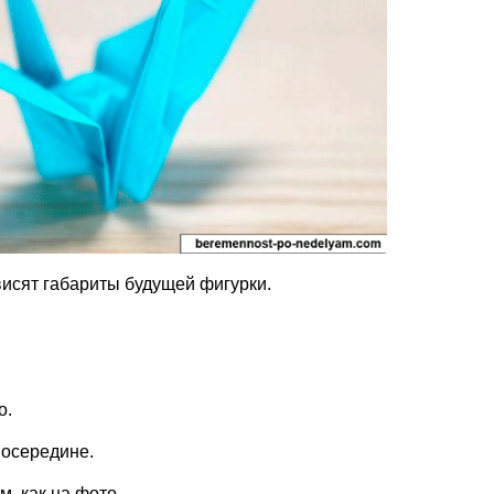
ависят габариты будущей фигурки.
о.
посередине.
, как на фото.